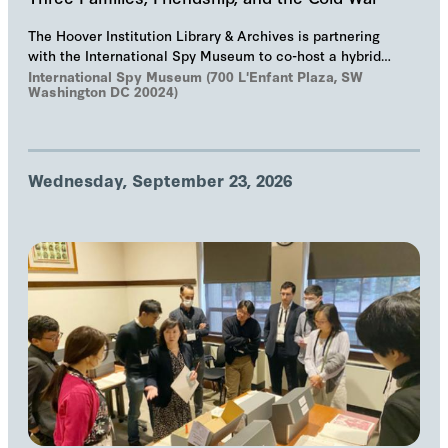
The Hoover Institution Library & Archives is partnering
with the International Spy Museum to co-host a hybrid
event on "The Troika", Markus Wolf'…
International Spy Museum (700 L'Enfant Plaza, SW
Washington DC 20024)
Wednesday, September 23, 2026