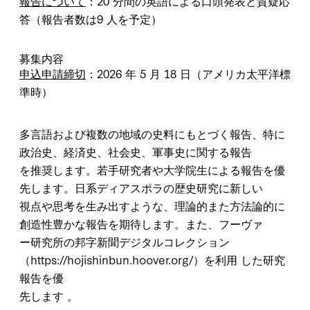
報告について
：20 分間の英語による口頭発表と質疑応
答（報告者数は9 人を予定）
募集内容
申込申請締切
：2026 年 5 月 18 日（アメリカ太平洋標
準時）
多言語および複数の地域の史料にもとづく報告、特に
政治史、経済史、社会史、軍事史に関する報告
を推奨します。若手研究者や大学院生による報告を優
先します。日系ディアスポラの歴史研究に新しい
視点や思考を生み出すような、理論的また方法論的に
創造性豊かな報告を期待します。また、フーヴァ
ー研究所の邦字新聞デジタルコレクション
（https://hojishinbun.hoover.org/）を利用 した研究
報告を優
先します 。