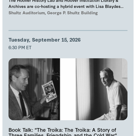
The Hoover History Lab and Hoover Institution Library &
Archives are co-hosting a hybrid event with Lisa Blaydes
and Samuel Helfont to discuss…
Shultz Auditorium, George P. Shultz Building
Tuesday, September 15, 2026
6:30 PM ET
Book Talk: "The Troika: The Troika: A Story of
Three Families, Friendship, and the Cold War"